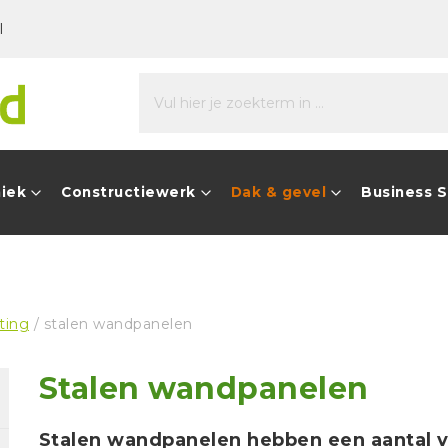
l
niek
Constructiewerk
Dak & gevel
Business 
ting
/ stalen wandpanelen
Stalen wandpanelen
Stalen wandpanelen hebben een aantal v