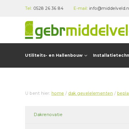
Tel:
0528 26 36 84
E-mail:
info@middelveld.n
Utiliteits- en Hallenbouw
Installatietech
U bent hier:
home
/
dak gevelelementen
/
bepla
Dakrenovatie