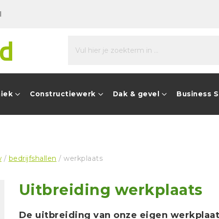
l
niek
Constructiewerk
Dak & gevel
Business 
w
/
bedrijfshallen
/ werkplaats
Uitbreiding werkplaats
De uitbreiding van onze eigen werkplaats