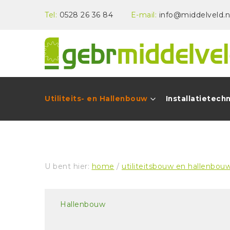
Tel:
0528 26 36 84
E-mail:
info@middelveld.n
Utiliteits- en Hallenbouw
Installatietech
U bent hier:
home
/
utiliteitsbouw en hallenbou
Hallenbouw