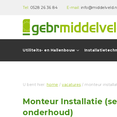
Tel:
0528 26 36 84
E-mail:
info@middelveld.n
Utiliteits- en Hallenbouw
Installatietech
U bent hier:
home
/
vacatures
/ monteur installa
Monteur Installatie (s
onderhoud)