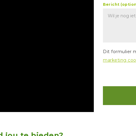
Bericht (optio
Dit formulier
marketing coo
d jou te bieden?